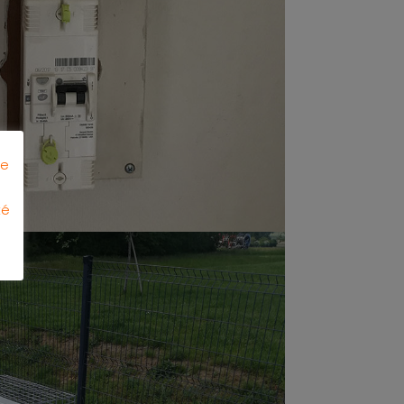
de
té