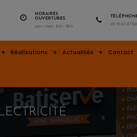
HORAIRES
TÉLÉPHON
OUVERTURES
05 16 83 87 50
Lun - Ven : 8 h - 18 h
Réalisations
Actualités
Contact
LECTRICITÉ