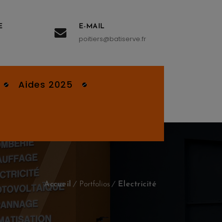
E
E-MAIL
poitiers@batiserve.fr
Aides 2025
Accueil
Portfolios
Electricité