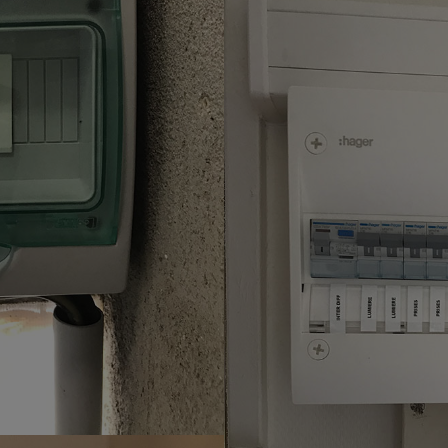
Electricité
fluo par LED
Installa