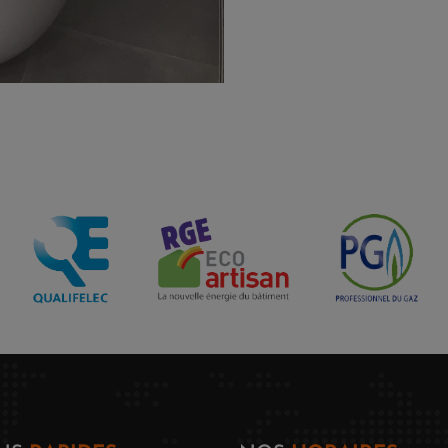
Electricité
Poêle
tallation Poêle