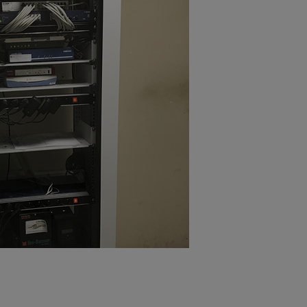
Electricité
ion Tableau Electrique
Electricité
Piscine
mpe à Chaleur Piscine