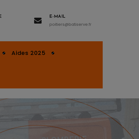
E
E-MAIL
poitiers@batiserve.fr
Aides 2025