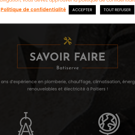
Politique de confidentialité
ACCEPTER
TOUT REFUSER
SAVOIR FAIRE
Batiserve
 ans d’expérience en plomberie, chauffage, climatisation, énerg
renouvelables et électricité à Poitiers !