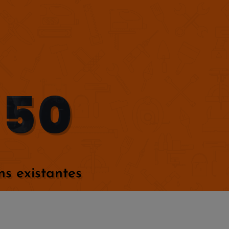
 50
ns existantes