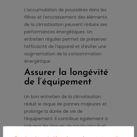
L’accumulation de poussières dans les
filtres et l’encrassement des éléments
de la climatisation peuvent réduire ses
performances énergétiques. Un
entretien régulier permet de préserver
l’efficacité de l’appareil et d’éviter une
augmentation de la consommation
énergétique
Assurer la longévité
de l’équipement
Un bon entretien de la climatisation
réduit le risque de pannes majeures et
prolonge la durée de vie de
l’équipement. Il contribue également à
prévenir les risques de court-circuit et
d’incendie d’origine électrique