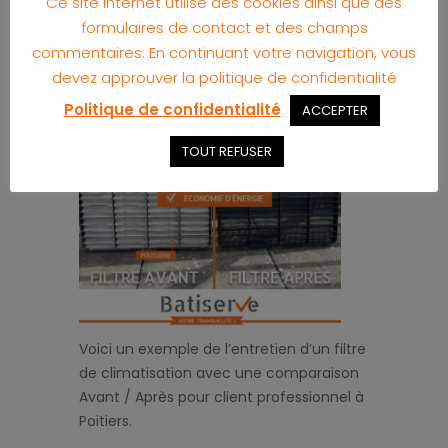
Ce site internet utilise des cookies ainsi que des
En images
formulaires de contact et des champs
commentaires. En continuant votre navigation, vous
devez approuver la politique de confidentialité
Politique de confidentialité
ACCEPTER
TOUT REFUSER
Voici un exemple de l’entretien d’un filtre
de climatisation avec une comparaison
Avant / Après pour client professionnel à
Poitiers.